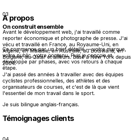
03
A propos
On construit ensemble
Avant le développement web, j'ai travaillé comme
reporter économique et photographe de presse. J'ai
vécu et travaillé en France, au Royaume-Uni, en
Ça commence par un brief détaillé — votre marque,
Algérie, en Malaisie, en Australie, au Botswana, en
votre public, votre contenu. Puis je conçois et
Bulgarie, au Qatar et ailleurs. Basé à New York depuis
développe par phases, avec vos retours à chaque
2004.
étape.
J'ai passé des années à travailler avec des équipes
cyclistes professionnelles, des athlètes et des
organisateurs de courses, et c'est de là que vient
l'essentiel de mon travail dans le sport.
Je suis bilingue anglais-français.
Témoignages clients
04