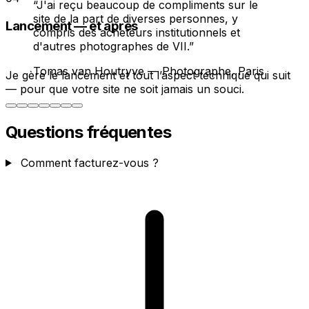
“C'est magnifique ! J'adore.”
Lancement — et après
Ian Boswell
—
Cycliste professionnel,
Vermont
Je gère le lancement et tout l’aspect technique qui suit
— pour que votre site ne soit jamais un souci.
Questions fréquentes
Comment facturez-vous ?